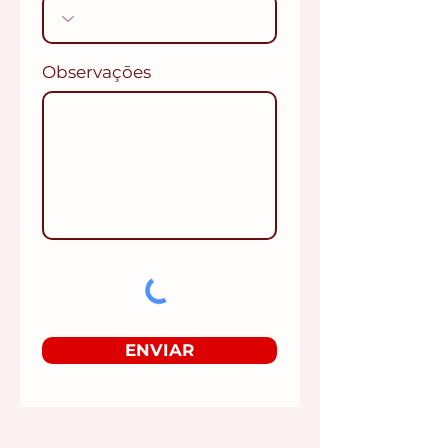
Observaçōes
ENVIAR