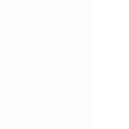
do instante em que vêm ao 
mundo
, através de todas as ações 
que presenciam, mesmo que mãe 
e pai possam não ter a consciência 
disto.
Como somos tocados, acariciados, 
como falam com a gente, como 
nos tratam e nos amam, entre 
outros atos, aí começa a nossa 
construção da Sexualidade. São 
também vivências como estas que 
proporcionarão para a criança uma 
visão da sua própria sexualidade e 
da sexualidade dos outros.
O que se percebe é que referindo-
se a este tema muitos pais não o 
tratam naturalmente, desviando o 
assunto, quando deveriam ser 