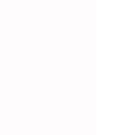
estas crianças informações e 
vivências prazerosas, para que 
estas possam passar aos seus 
futuros filhos uma imagem sadia e 
bela de algo que nos pertence e 
que sem medida influencia toda a 
nossa vida?
Receba informações específicas 
sobre 
Educação Sexual para pais
 e 
saiba como lidar da melhor forma 
possível.
Marlon Mattedi
Psicólogo Especialista em 
Sexualidade Humana CRP 12/03841
Fonte: 
http://www.sexosemduvida.
com/saude_sexual/52-como-falar-
sobre-sexo-com-os-filhos.html
Texto publicado originalmente em 