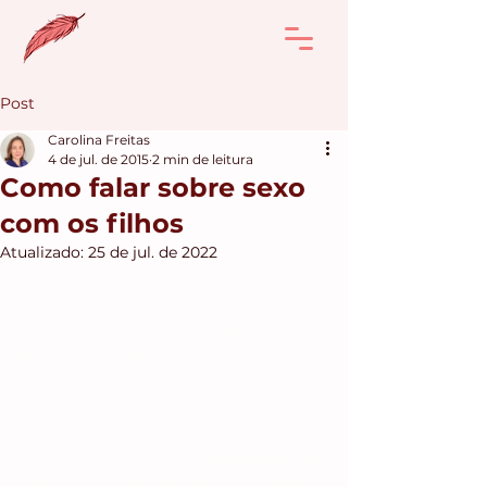
Post
Carolina Freitas
4 de jul. de 2015
2 min de leitura
Como falar sobre sexo
com os filhos
Atualizado:
25 de jul. de 2022
Um número significativo de pais, 
educadores e áreas afins 
acreditam que Educação Sexual é 
sentar para assistir um filme, dar 
uma aula sobre anatomia dos 
órgãos genitais ou fazer discurso 
sobre os “perigos do sexo”.
Puro engano, porque
 crianças são 
educadas sexualmente a partir 