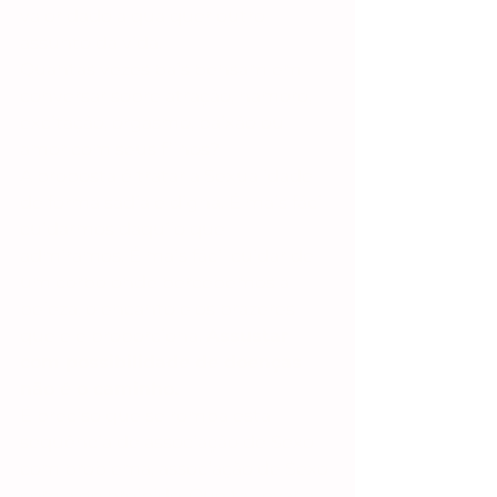
valor dado a qualquer outro 
assunto da vida.
Quantas vezes pais pensam em 
conversar sobre atração, namoro, 
excitação, orgasmo, paixão ou 
amor com seus filhos?
A proposta é tratar a Sexualidade 
de forma sadia e digna. É mais fácil 
cuidarmos daquilo que 
admiramos. É mais fácil cuidar de 
um corpo onde percebemos a 
beleza, o encanto e os prazeres 
que ele proporciona. 
Assustar 
com possibilidade de doenças 
não é o caminho.
É preciso que se rompa esta 
sequência de associação de Sexo 
com problema, associação de Sexo 
com algo proibido. Que tal levar a 