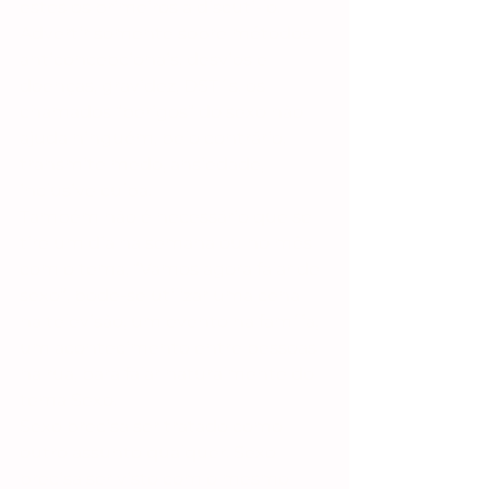
estes os primeiros a discuti-lo.
Advertir somente sobre métodos 
anticoncepcionais, desvios e 
doenças, gravidez, DST´s, os 
chamados “perigos” do sexo não 
ajuda ninguém, pelo contrário, 
transmite medo, ansiedade, 
inclusive culpa.
Também não é necessário que se 
tire um dia na semana ou no mês 
com o tema, “Vamos agora falar de 
sexo”, pode-se utilizar uma cena 
na televisão, um evento na família, 
um acontecimento entre pessoas 
na rua, para falar naturalmente do 
tema Sexo.
Sexo precisa ser tratado como 
outro assunto qualquer. Sexo 
precisa ser visto com o mesmo 