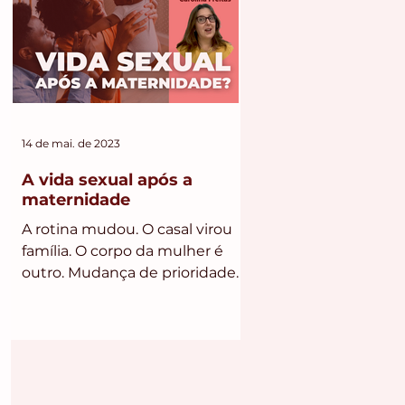
14 de mai. de 2023
A vida sexual após a
maternidade
A rotina mudou. O casal virou
família. O corpo da mulher é
outro. Mudança de prioridades.
Mudança de valores. Pagando
muito a língua....