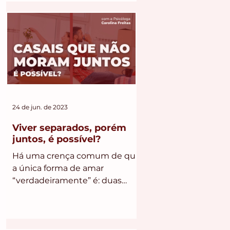
autonomia e liberdade para
viver a sexualidade sem culpa,
comparação ou cobrança.
24 de jun. de 2023
Viver separados, porém
juntos, é possível?
Há uma crença comum de que
a única forma de amar
“verdadeiramente” é: duas
pessoas escolhem viver sob o
mesmo teto e se torna
exclusivas...